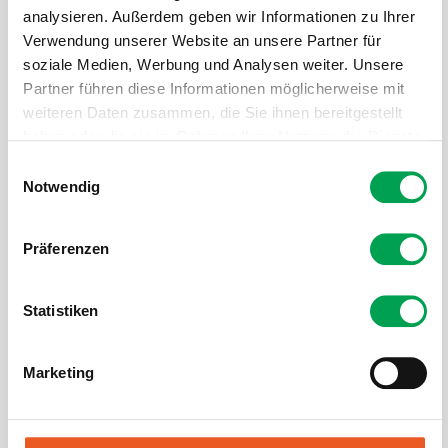
analysieren. Außerdem geben wir Informationen zu Ihrer
Verwendung unserer Website an unsere Partner für
soziale Medien, Werbung und Analysen weiter. Unsere
Partner führen diese Informationen möglicherweise mit
weiteren Daten zusammen, die Sie ihnen bereitgestellt
haben oder die sie im Rahmen Ihrer Nutzung der Dienste
gesammelt haben.
E
Notwendig
i
n
w
Präferenzen
i
l
l
Statistiken
www.vda.de
i
g
Eva Siegfried, seit 2021 beim Verband der Automobilindustrie
Marketing
u
(VDA), leitet dessen Pressestelle. Zuvor war sie unter anderem als
stellvertretende Leiterin des Bereichs Presse und Kommunikation
n
beim Dachverband Die Deutsche Automatenwirtschaft tätig.
g