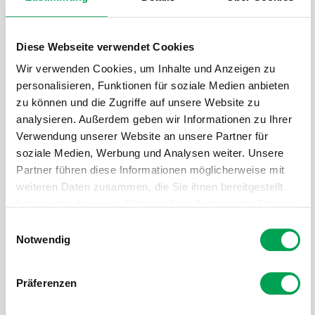
Diese Webseite verwendet Cookies
Wir verwenden Cookies, um Inhalte und Anzeigen zu
personalisieren, Funktionen für soziale Medien anbieten
zu können und die Zugriffe auf unsere Website zu
analysieren. Außerdem geben wir Informationen zu Ihrer
Verwendung unserer Website an unsere Partner für
soziale Medien, Werbung und Analysen weiter. Unsere
Partner führen diese Informationen möglicherweise mit
weiteren Daten zusammen, die Sie ihnen bereitgestellt
haben oder die sie im Rahmen Ihrer Nutzung der Dienste
gesammelt haben.
E
Notwendig
i
n
w
www.infineon.com
Präferenzen
i
l