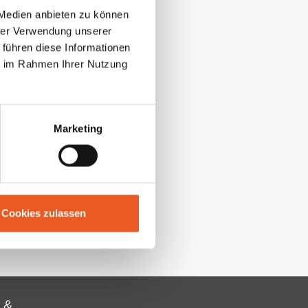
 etwa
 Medien anbieten zu können
rieb“. Beim
hrer Verwendung unserer
 ein, um
ieren
 führen diese Informationen
 liegt
ie im Rahmen Ihrer Nutzung
g.
Marketing
Cookies zulassen
 &