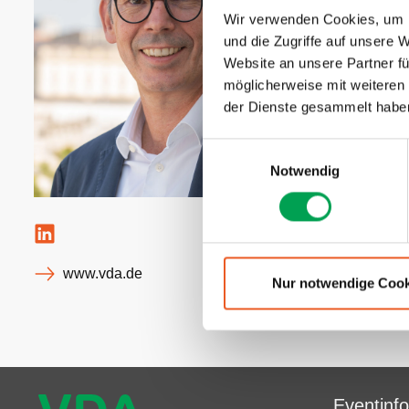
In den folge
Wir verwenden Cookies, um I
„Efficient 
und die Zugriffe auf unsere 
VDA setzt D
zwischen de
Website an unsere Partner fü
technischer
möglicherweise mit weiteren
hierbei auf 
der Dienste gesammelt habe
E
Notwendig
i
n
w
i
l
www.vda.de
l
Nur notwendige Cook
i
g
u
n
g
Eventinf