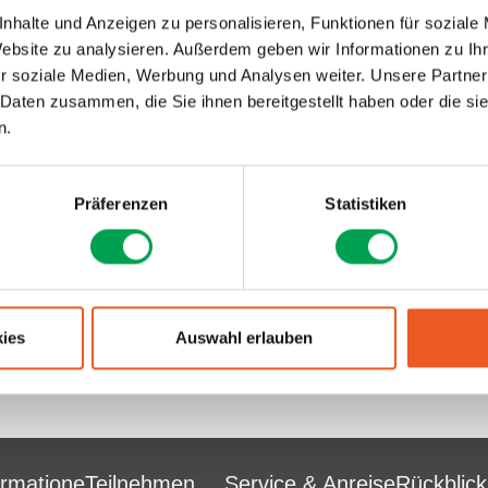
nden Jahren leitete er diverse weitere technische Bereiche, wie
nhalte und Anzeigen zu personalisieren, Funktionen für soziale
Dynamics“, „Forschung Gesamtfahrzeug“ und zuletzt „Prozess Ant
Website zu analysieren. Außerdem geben wir Informationen zu I
r. Marcus Bollig seine Antriebs- und Gesamtfahrzeugkompetenz
n Interessen von Politik, Behörden und Herstellern beim Defin
r soziale Medien, Werbung und Analysen weiter. Unsere Partner
 Regulierungen zu vermitteln. Sein technologischer Schwerpunkt
 Daten zusammen, die Sie ihnen bereitgestellt haben oder die s
der Transformation zu klimaneutraler Mobilität und Digitalisierun
n.
Präferenzen
Statistiken
ies
Auswahl erlauben
ormatione
Teilnehmen
Service & Anreise
Rückblick