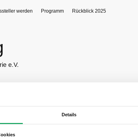
ssteller werden
Programm
Rückblick 2025
g
ie e.V.
ollig, Jahrgang 1967, ist seit Mai 2022 Geschäftsführer des Ve
ustrie (VDA). Er ist verantwortlich für den Geschäftsbereich „P
ung“. Nach einem Maschinenbaustudium und anschließender 
Details
H Aachen zog es den gebürtigen Bonner 1998 zur BMW AG. Do
cus Bollig der Antriebsentwicklung, ab 2011 verantwortete er al
ungsleiter zunächst das Projekt „Neue Technologien und Elektri
Cookies