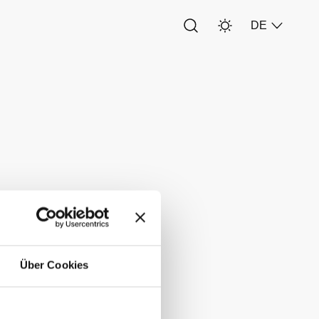
DE
rbands der
rodukt und
Promotion
Über Cookies
rt widmete
s
fizierung“.