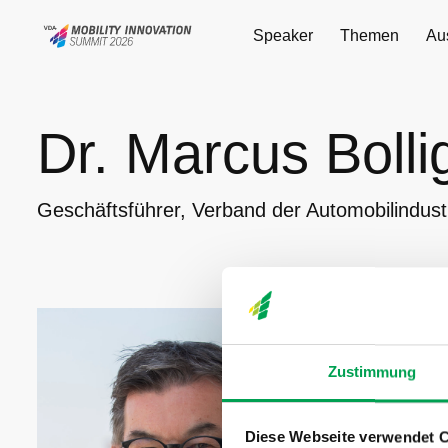
Speaker
Themen
Au
Dr. Marcus Bollig
Dr. Marcus Bolli
Geschäftsführer, Verband der Automobilindustr
Dr. Marcus B
Automobilind
Wertschöpf
Zustimmung
an der RWT
sich Dr. Mar
Hauptabteil
Diese Webseite verwendet 