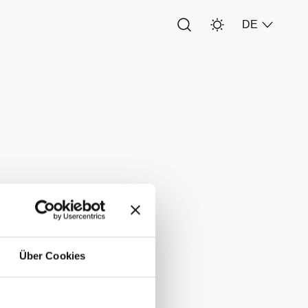
DE
 Unternehmen
t. Sein
hicles (SDV)
Über Cookies
serfahrung