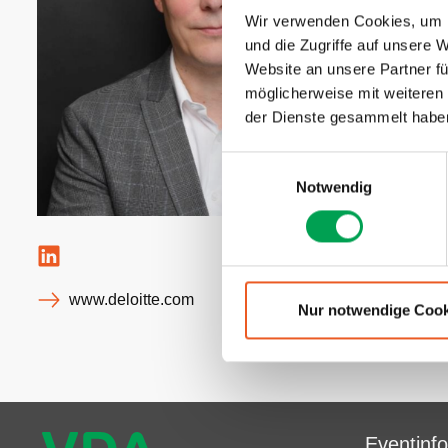
Konsumgüter
Wir verwenden Cookies, um I
und die Zugriffe auf unsere 
Website an unsere Partner fü
möglicherweise mit weiteren
der Dienste gesammelt habe
E
Notwendig
i
n
w
i
l
www.deloitte.com
l
Nur notwendige Cook
i
g
u
n
g
Eventinf