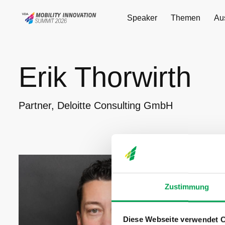
Speaker
Themen
Au
Erik Thorwirth
Erik Thorwirth
Partner, Deloitte Consulting GmbH
Erik Thorwir
der Automob
Schwerpunkt
Zustimmung
sowohl im F
Raumfahrtte
in Forschung
Diese Webseite verwendet 