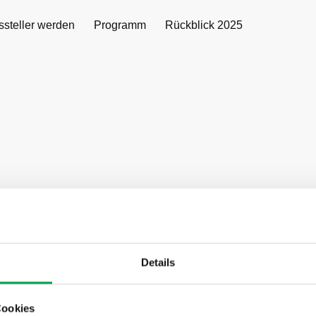
ssteller werden
Programm
Rückblick 2025
th berät als Partner bei Deloitte Consulting weltweit führende
ilbranche zu den Themen Technologie und Mobilität der Zukunf
 liegt auf der technischen Architektur von Software Defined Ve
Details
ahrzeug als auch im Backend. Nach dem Studium der Luft- und
chnik in Stuttgart und Oxford sammelte er umfassende Führung
, Entwicklung sowie IT in der internationalen Automobil- und
Cookies