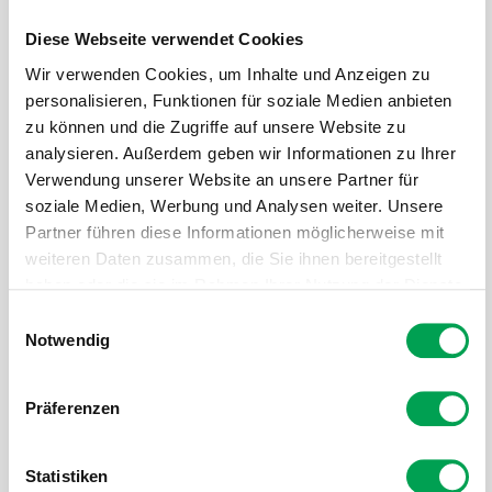
Diese Webseite verwendet Cookies
Wir verwenden Cookies, um Inhalte und Anzeigen zu
personalisieren, Funktionen für soziale Medien anbieten
zu können und die Zugriffe auf unsere Website zu
analysieren. Außerdem geben wir Informationen zu Ihrer
Verwendung unserer Website an unsere Partner für
soziale Medien, Werbung und Analysen weiter. Unsere
Partner führen diese Informationen möglicherweise mit
weiteren Daten zusammen, die Sie ihnen bereitgestellt
haben oder die sie im Rahmen Ihrer Nutzung der Dienste
gesammelt haben.
E
Notwendig
i
n
w
Präferenzen
telling.eu
i
l
Lieke Johanna Ypma, MSc, ist eine niederländische Ingenieurin
l
Statistiken