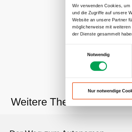
Wir verwenden Cookies, um I
Diese Sessi
und die Zugriffe auf unsere 
vertrauens
Website an unsere Partner fü
Ansätze wie 
möglicherweise mit weiteren
Monitoring
der Dienste gesammelt habe
R155.
E
Notwendig
i
Diskutiert w
n
Kompetenzau
w
Wettbewerb
i
Umsetzung i
l
l
Nur notwendige Cook
i
Weitere Themen
g
u
n
g