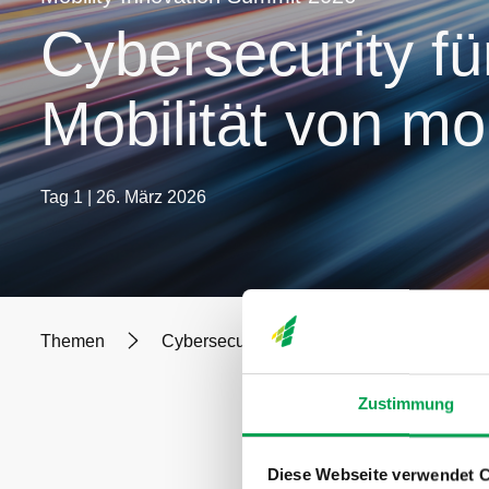
Cybersecurity fü
Mobilität von m
Tag 1 | 26. März 2026
Themen
Cybersecurity für die vernetzte Mobilität 
Mit
zunehm
Zustimmung
Cybersicherh
zukunftsfähi
Diese Webseite verwendet 