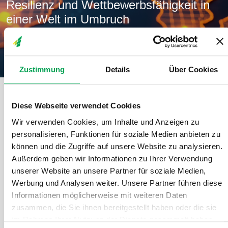
Resilienz und Wettbewerbsfähigkeit in
einer Welt im Umbruch
Tag 2 | 27. März 2026
Zustimmung
Details
Über Cookies
Themen
Starker Standort, globale Chancen: Resilienz und W
Diese Webseite verwendet Cookies
Wir verwenden Cookies, um Inhalte und Anzeigen zu
Pandemie, geopolitische Konflikte und die Neuordnung der
Weltwirtschaft haben die Automobilindustrie vor
enorme
personalisieren, Funktionen für soziale Medien anbieten zu
Herausforderungen
gestellt. Globale Lieferketten werden
können und die Zugriffe auf unsere Website zu analysieren.
komplexer, fragmentierter – und zugleich strategisch wichtiger.
Außerdem geben wir Informationen zu Ihrer Verwendung
unserer Website an unsere Partner für soziale Medien,
Werbung und Analysen weiter. Unsere Partner führen diese
In dieser Session diskutieren wir, wie Unternehmen mit diesen
Informationen möglicherweise mit weiteren Daten
Veränderungen umgehen, wie sie ihre
Lieferketten
resilienter
zusammen, die Sie ihnen bereitgestellt haben oder die sie
gestalten und Risiken entlang der Wertschöpfung minimieren.
im Rahmen Ihrer Nutzung der Dienste gesammelt haben.