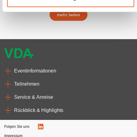
l
mehr laden
Eventinformationen
Teilnehmen
Service & Anreise
Rückblick & Highlights
Folgen Sie uns
Impressum