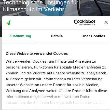
Technologische Lösungen für
Klimaschutz im Verkehr
Tag 2 | 27. März 2026
Zustimmung
Details
Über Cookies
Themen
Technologische Lösungen für Klimaschutz im Verke
Diese Webseite verwendet Cookies
Die deutsche Automobilindustrie steht fest zu den
Pariser
Wir verwenden Cookies, um Inhalte und Anzeigen zu
Klimazielen
und dem Ziel eines klimaneutralen Straßenverkehrs
personalisieren, Funktionen für soziale Medien anbieten zu
bis spätestens 2050. Dafür investieren Hersteller und Zulieferer in
können und die Zugriffe auf unsere Website zu analysieren.
großem Umfang in Forschung, Entwicklung und den Umbau ihrer
Außerdem geben wir Informationen zu Ihrer Verwendung
Werke.
unserer Website an unsere Partner für soziale Medien,
Werbung und Analysen weiter. Unsere Partner führen diese
Neben der Elektromobilität als zentraler Säule braucht es
Informationen möglicherweise mit weiteren Daten
technologieoffene Ansätze
– insbesondere im Bereich der
zusammen, die Sie ihnen bereitgestellt haben oder die sie
Wasserstoffmobilität. Diese Session beleuchtet die Potenziale
im Rahmen Ihrer Nutzung der Dienste gesammelt haben.