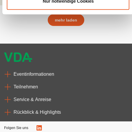
Nur notwendige Cookies
h
l
mehr laden
Eventinformationen
Teilnehmen
Service & Anreise
Rückblick & Highlights
Folgen Sie uns