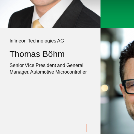
n
g
s
a
u
Infineon Technologies AG
s
w
Thomas Böhm
a
h
Senior Vice President and General
l
Manager, Automotive Microcontroller