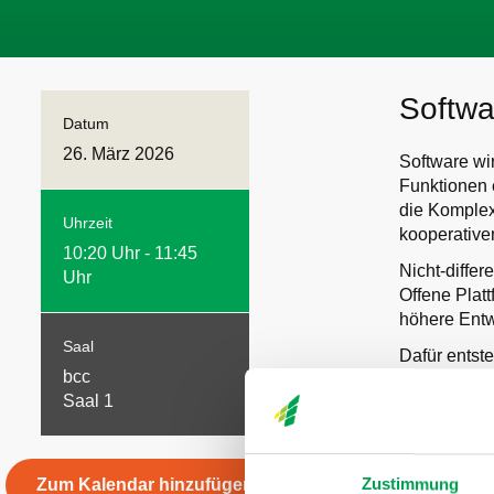
Softwa
Datum
26. März 2026
Software wi
Funktionen 
die Komplex
Uhrzeit
kooperative
10:20 Uhr - 11:45
Nicht-diffe
Uhr
Offene Plat
höhere Entw
Saal
Dafür entst
bcc
übergreifen
Saal 1
Parallel daz
energieeffiz
zu Chiplet-
Zustimmung
Zum Kalendar hinzufügen
hochintegrie