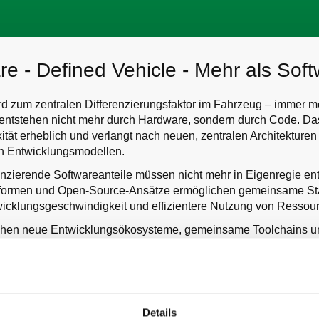
re - Defined Vehicle - Mehr als Sof
rd zum zentralen Differenzierungsfaktor im Fahrzeug – immer m
entstehen nicht mehr durch Hardware, sondern durch Code. Das
ität erheblich und verlangt nach neuen, zentralen Architekturen
n Entwicklungsmodellen.
renzierende Softwareanteile müssen nicht mehr in Eigenregie en
tformen und Open-Source-Ansätze ermöglichen gemeinsame St
icklungsgeschwindigkeit und effizientere Nutzung von Ressou
ehen neue Entwicklungsökosysteme, gemeinsame Toolchains u
de Kooperationen zwischen OEMs, Zulieferern und Tech-Unter
u steigen die Anforderungen an die Hardware. Leistungsfähige, 
iente Architekturen sind gefragt – von offenen Standards wie RI
Technologien. Diese Session zeigt, wie sich das Fahrzeug einer
Details
rten, offenen und softwarezentrierten Plattform entwickelt – un