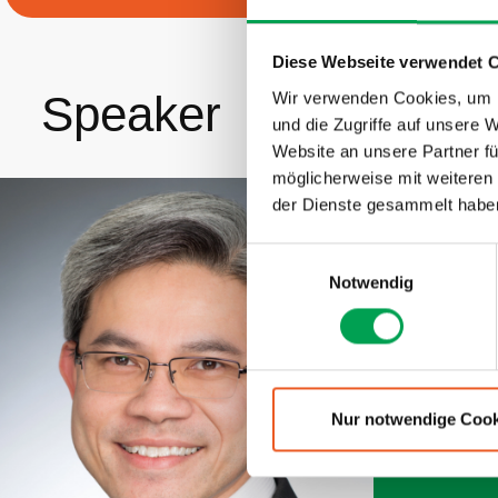
Chancen sic
Diese Webseite verwendet 
Speaker
Wir verwenden Cookies, um I
und die Zugriffe auf unsere 
Website an unsere Partner fü
möglicherweise mit weiteren
der Dienste gesammelt habe
Red Hat
E
Franc
Notwendig
i
n
VP & Gener
w
& Edge
i
l
l
Nur notwendige Cook
i
g
u