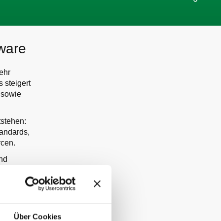
tware
ehr
 steigert
 sowie
tstehen:
andards,
rcen.
nd
nehmen.
flexible und
SC-V bis hin
Über Cookies
d welche