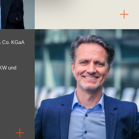
& Co. KGaA
PKW und